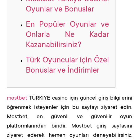
Oyunlar ve Bonuslar
En Popüler Oyunlar ve
Onlarla Ne Kadar
Kazanabilirsiniz?
Türk Oyuncular için Özel
Bonuslar ve İndirimler
mostbet
TÜRKİYE casino için güncel giriş bilgilerini
öğrenmek isteyenler için bu sayfayı ziyaret edin.
Mostbet, en güvenli ve güvenilir oyun
platformlarından biridir. Mostbet giriş sayfasını
ziyaret ederek hemen oyunları deneyebilirsiniz.