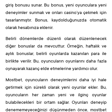
giriş bonusu sunar. Bu bonus, yeni oyunculara yeni
deneyimler sunmak ve onları casino’ya çekmek için
tasarlanmıştır. Bonus, kaydolduğunuzda otomatik
olarak hesabınıza eklenir.
Belirli dönemlerde düzenli olarak düzenlenecek
diğer bonuslar da mevcuttur. Örneğin, haftalık ve
aylık bonuslar, belirli oyunlarda kazanılan para ile
birlikte verilir. Bu, oyuncuların oyunlarını daha fazla
oynayarak kazanç elde etmelerine yardımcı olur.
Mostbet, oyuncuların deneyimlerini daha iyi hale
getirmek için sürekli olarak yeni oyunlar ekler. Bu,
oyuncuların her zaman yeni ve ilginç oyunlar
bulabilecekleri bir ortam sağlar. Oyunları deneyip
denememeyeceğinizi düşünmeden önce, mostbet