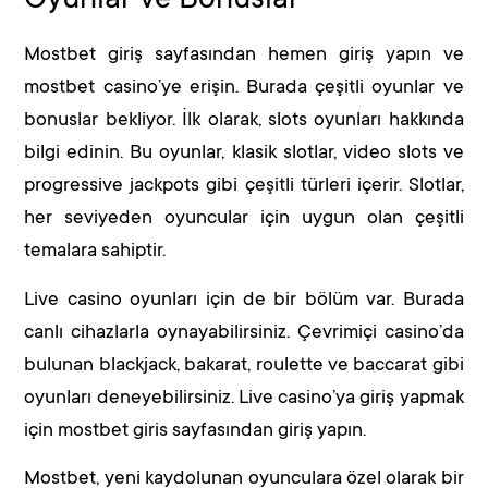
Oyunlar ve Bonuslar
Mostbet giriş sayfasından hemen giriş yapın ve
mostbet casino’ye erişin. Burada çeşitli oyunlar ve
bonuslar bekliyor. İlk olarak, slots oyunları hakkında
bilgi edinin. Bu oyunlar, klasik slotlar, video slots ve
progressive jackpots gibi çeşitli türleri içerir. Slotlar,
her seviyeden oyuncular için uygun olan çeşitli
temalara sahiptir.
Live casino oyunları için de bir bölüm var. Burada
canlı cihazlarla oynayabilirsiniz. Çevrimiçi casino’da
bulunan blackjack, bakarat, roulette ve baccarat gibi
oyunları deneyebilirsiniz. Live casino’ya giriş yapmak
için mostbet giris sayfasından giriş yapın.
Mostbet, yeni kaydolunan oyunculara özel olarak bir