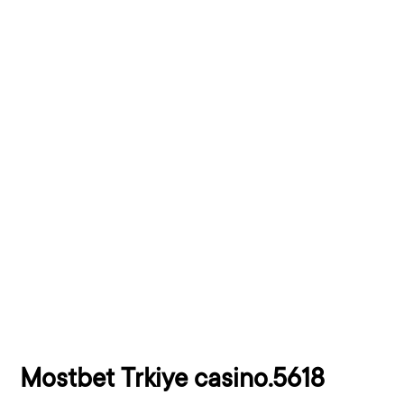
Mostbet Trkiye casino.5618