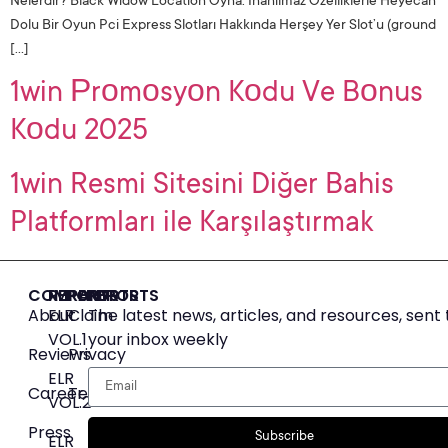
Nelerdir? Black Widow Location Oyna: İnanılmaz Özelliklerle Heyecan
Dolu Bir Oyun Pci Express Slotları Hakkında Herşey Yer Slot’u (ground
[…]
1wіn Ρrοmοѕуοn Кοdu Vе Вοnuѕ
Кοdu 2025
1win Resmi Sitesini Diğer Bahis
Platformları ile Karşılaştırmak
COMPANY
REPORTS
REPORTS
REPORTS
About
ELR
Claim
The latest news, articles, and resources, sent 
VOL.1
your inbox weekly
Reviews
Privacy
ELR
Career
Terms
VOL.2
Press
Subscribe
ELR