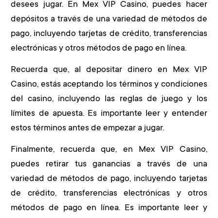
desees jugar. En Mex VIP Casino, puedes hacer
depósitos a través de una variedad de métodos de
pago, incluyendo tarjetas de crédito, transferencias
electrónicas y otros métodos de pago en línea.
Recuerda que, al depositar dinero en Mex VIP
Casino, estás aceptando los términos y condiciones
del casino, incluyendo las reglas de juego y los
límites de apuesta. Es importante leer y entender
estos términos antes de empezar a jugar.
Finalmente, recuerda que, en Mex VIP Casino,
puedes retirar tus ganancias a través de una
variedad de métodos de pago, incluyendo tarjetas
de crédito, transferencias electrónicas y otros
métodos de pago en línea. Es importante leer y