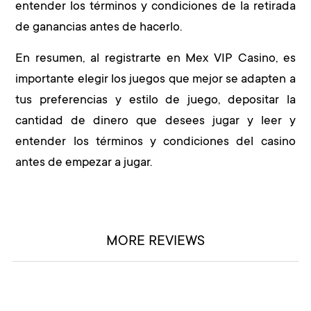
entender los términos y condiciones de la retirada
de ganancias antes de hacerlo.
En resumen, al registrarte en Mex VIP Casino, es
importante elegir los juegos que mejor se adapten a
tus preferencias y estilo de juego, depositar la
cantidad de dinero que desees jugar y leer y
entender los términos y condiciones del casino
antes de empezar a jugar.
MORE REVIEWS