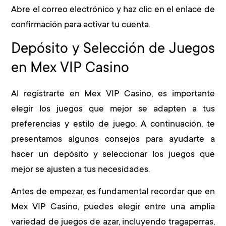
Abre el correo electrónico y haz clic en el enlace de
confirmación para activar tu cuenta.
Depósito y Selección de Juegos
en Mex VIP Casino
Al registrarte en Mex VIP Casino, es importante
elegir los juegos que mejor se adapten a tus
preferencias y estilo de juego. A continuación, te
presentamos algunos consejos para ayudarte a
hacer un depósito y seleccionar los juegos que
mejor se ajusten a tus necesidades.
Antes de empezar, es fundamental recordar que en
Mex VIP Casino, puedes elegir entre una amplia
variedad de juegos de azar, incluyendo tragaperras,