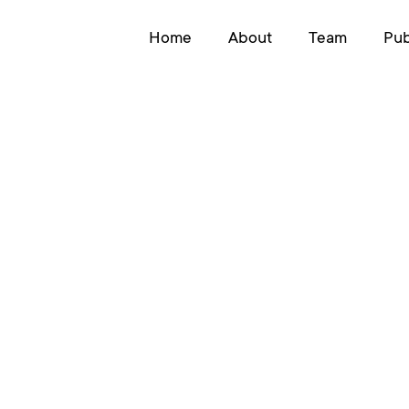
Home
About
Team
Pub