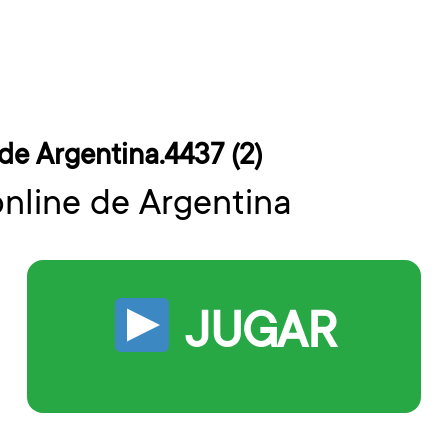
de Argentina.4437 (2)
online de Argentina
JUGAR