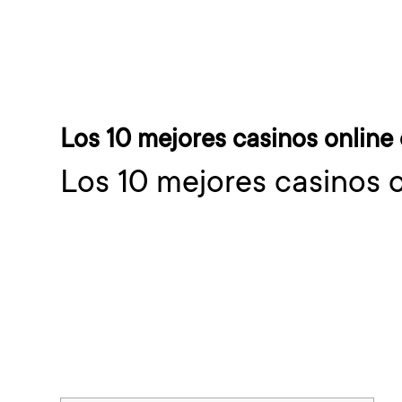
Los 10 mejores casinos online 
Los 10 mejores casinos 