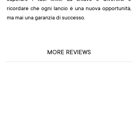
ricordare che ogni lancio è una nuova opportunità,
ma mai una garanzia di successo.
MORE REVIEWS