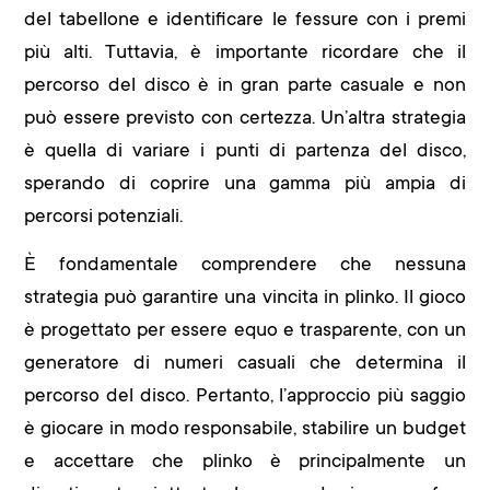
del tabellone e identificare le fessure con i premi
più alti. Tuttavia, è importante ricordare che il
percorso del disco è in gran parte casuale e non
può essere previsto con certezza. Un’altra strategia
è quella di variare i punti di partenza del disco,
sperando di coprire una gamma più ampia di
percorsi potenziali.
È fondamentale comprendere che nessuna
strategia può garantire una vincita in plinko. Il gioco
è progettato per essere equo e trasparente, con un
generatore di numeri casuali che determina il
percorso del disco. Pertanto, l’approccio più saggio
è giocare in modo responsabile, stabilire un budget
e accettare che plinko è principalmente un