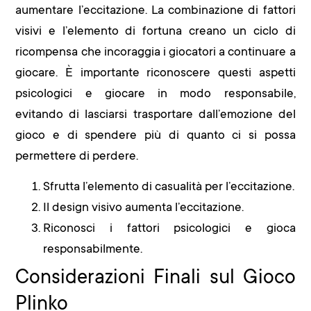
aumentare l’eccitazione. La combinazione di fattori
visivi e l’elemento di fortuna creano un ciclo di
ricompensa che incoraggia i giocatori a continuare a
giocare. È importante riconoscere questi aspetti
psicologici e giocare in modo responsabile,
evitando di lasciarsi trasportare dall’emozione del
gioco e di spendere più di quanto ci si possa
permettere di perdere.
Sfrutta l’elemento di casualità per l’eccitazione.
Il design visivo aumenta l’eccitazione.
Riconosci i fattori psicologici e gioca
responsabilmente.
Considerazioni Finali sul Gioco
Plinko