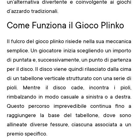
un’alternativa divertente e coinvolgente ai giochi
d’azzardo tradizionali.
Come Funziona il Gioco Plinko
Il fulcro del gioco plinko risiede nella sua meccanica
semplice. Un giocatore inizia scegliendo un importo
di puntata e, successivamente, un punto di partenza
per il disco. Il disco viene quindi rilasciato dalla cima
di un tabellone verticale strutturato con una serie di
pioli. Mentre il disco cade, incontra i pioli,
rimbalzando in modo casuale a sinistra o a destra.
Questo percorso imprevedibile continua fino a
raggiungere la base del tabellone, dove sono
allineate diverse fessure, ciascuna associata a un
premio specifico.