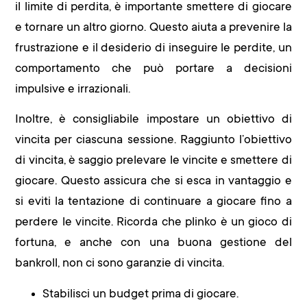
il limite di perdita, è importante smettere di giocare
e tornare un altro giorno. Questo aiuta a prevenire la
frustrazione e il desiderio di inseguire le perdite, un
comportamento che può portare a decisioni
impulsive e irrazionali.
Inoltre, è consigliabile impostare un obiettivo di
vincita per ciascuna sessione. Raggiunto l’obiettivo
di vincita, è saggio prelevare le vincite e smettere di
giocare. Questo assicura che si esca in vantaggio e
si eviti la tentazione di continuare a giocare fino a
perdere le vincite. Ricorda che plinko è un gioco di
fortuna, e anche con una buona gestione del
bankroll, non ci sono garanzie di vincita.
Stabilisci un budget prima di giocare.