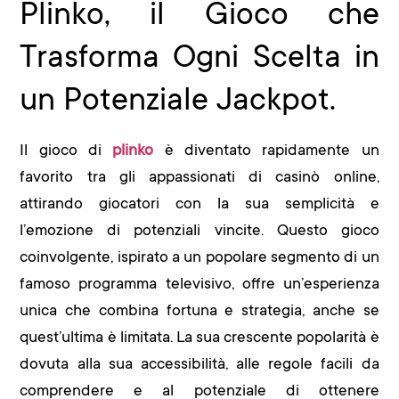
Plinko, il Gioco che
Trasforma Ogni Scelta in
un Potenziale Jackpot.
Il gioco di
plinko
è diventato rapidamente un
favorito tra gli appassionati di casinò online,
attirando giocatori con la sua semplicità e
l’emozione di potenziali vincite. Questo gioco
coinvolgente, ispirato a un popolare segmento di un
famoso programma televisivo, offre un’esperienza
unica che combina fortuna e strategia, anche se
quest’ultima è limitata. La sua crescente popolarità è
dovuta alla sua accessibilità, alle regole facili da
comprendere e al potenziale di ottenere