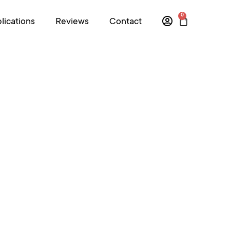
0
lications
Reviews
Contact