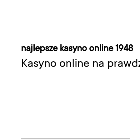
najlepsze kasyno online 1948
Kasyno online na prawdz