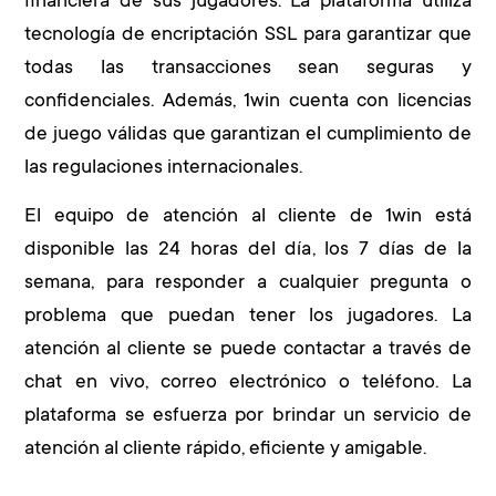
financiera de sus jugadores. La plataforma utiliza
tecnología de encriptación SSL para garantizar que
todas las transacciones sean seguras y
confidenciales. Además, 1win cuenta con licencias
de juego válidas que garantizan el cumplimiento de
las regulaciones internacionales.
El equipo de atención al cliente de 1win está
disponible las 24 horas del día, los 7 días de la
semana, para responder a cualquier pregunta o
problema que puedan tener los jugadores. La
atención al cliente se puede contactar a través de
chat en vivo, correo electrónico o teléfono. La
plataforma se esfuerza por brindar un servicio de
atención al cliente rápido, eficiente y amigable.