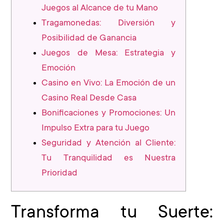
Juegos al Alcance de tu Mano
Tragamonedas: Diversión y
Posibilidad de Ganancia
Juegos de Mesa: Estrategia y
Emoción
Casino en Vivo: La Emoción de un
Casino Real Desde Casa
Bonificaciones y Promociones: Un
Impulso Extra para tu Juego
Seguridad y Atención al Cliente:
Tu Tranquilidad es Nuestra
Prioridad
Transforma tu Suerte: