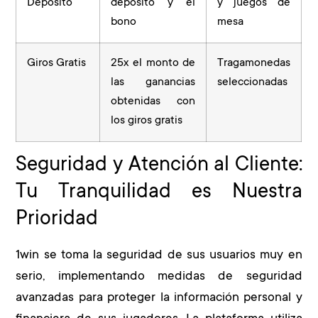
Depósito
depósito y el
y juegos de
bono
mesa
Giros Gratis
25x el monto de
Tragamonedas
las ganancias
seleccionadas
obtenidas con
los giros gratis
Seguridad y Atención al Cliente:
Tu Tranquilidad es Nuestra
Prioridad
1win se toma la seguridad de sus usuarios muy en
serio, implementando medidas de seguridad
avanzadas para proteger la información personal y