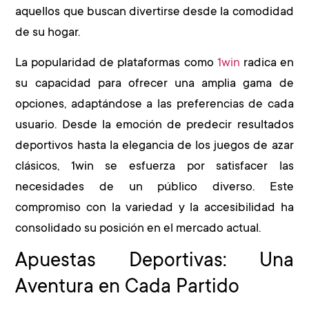
aquellos que buscan divertirse desde la comodidad
de su hogar.
La popularidad de plataformas como
1win
radica en
su capacidad para ofrecer una amplia gama de
opciones, adaptándose a las preferencias de cada
usuario. Desde la emoción de predecir resultados
deportivos hasta la elegancia de los juegos de azar
clásicos, 1win se esfuerza por satisfacer las
necesidades de un público diverso. Este
compromiso con la variedad y la accesibilidad ha
consolidado su posición en el mercado actual.
Apuestas Deportivas: Una
Aventura en Cada Partido