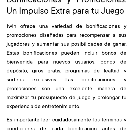
Bonificaciones y Promociones:
Un Impulso Extra para tu Juego
1win ofrece una variedad de bonificaciones y
promociones diseñadas para recompensar a sus
jugadores y aumentar sus posibilidades de ganar.
Estas bonificaciones pueden incluir bonos de
bienvenida para nuevos usuarios, bonos de
depósito, giros gratis, programas de lealtad y
sorteos exclusivos. Las bonificaciones y
promociones son una excelente manera de
maximizar tu presupuesto de juego y prolongar tu
experiencia de entretenimiento.
Es importante leer cuidadosamente los términos y
condiciones de cada bonificación antes de