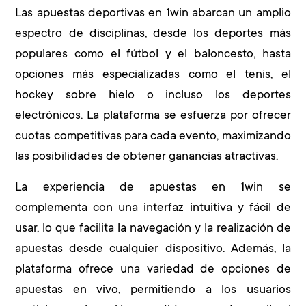
Las apuestas deportivas en 1win abarcan un amplio
espectro de disciplinas, desde los deportes más
populares como el fútbol y el baloncesto, hasta
opciones más especializadas como el tenis, el
hockey sobre hielo o incluso los deportes
electrónicos. La plataforma se esfuerza por ofrecer
cuotas competitivas para cada evento, maximizando
las posibilidades de obtener ganancias atractivas.
La experiencia de apuestas en 1win se
complementa con una interfaz intuitiva y fácil de
usar, lo que facilita la navegación y la realización de
apuestas desde cualquier dispositivo. Además, la
plataforma ofrece una variedad de opciones de
apuestas en vivo, permitiendo a los usuarios