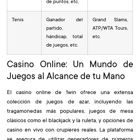
de puntos, etc.
Tenis
Ganador del
Grand Slams,
partido,
ATP/WTA Tours,
hándicap, total
etc.
de juegos, etc.
Casino Online: Un Mundo de
Juegos al Alcance de tu Mano
El casino online de 1win ofrece una extensa
colección de juegos de azar, incluyendo las
tragamonedas más populares, juegos de mesa
clásicos como el blackjack y la ruleta, y opciones de
casino en vivo con crupieres reales. La plataforma
se asegura de utilizar generadores de números