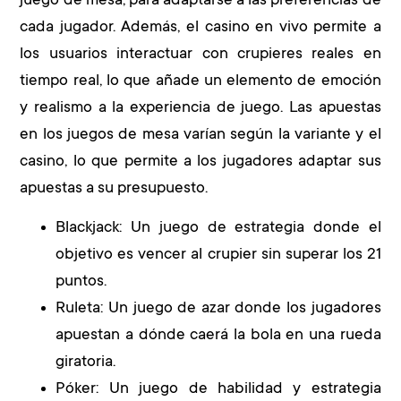
juego de mesa, para adaptarse a las preferencias de
cada jugador. Además, el casino en vivo permite a
los usuarios interactuar con crupieres reales en
tiempo real, lo que añade un elemento de emoción
y realismo a la experiencia de juego. Las apuestas
en los juegos de mesa varían según la variante y el
casino, lo que permite a los jugadores adaptar sus
apuestas a su presupuesto.
Blackjack: Un juego de estrategia donde el
objetivo es vencer al crupier sin superar los 21
puntos.
Ruleta: Un juego de azar donde los jugadores
apuestan a dónde caerá la bola en una rueda
giratoria.
Póker: Un juego de habilidad y estrategia