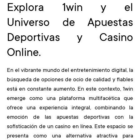
Explora 1win y el
Universo de Apuestas
Deportivas y Casino
Online.
En el vibrante mundo del entretenimiento digital, la
búsqueda de opciones de ocio de calidad y fiables
está en constante aumento. En este contexto, 1win
emerge como una plataforma multifacética que
ofrece una experiencia integral, combinando la
emoción de las apuestas deportivas con la
sofisticación de un casino en línea. Este espacio se
presenta como una alternativa atractiva para