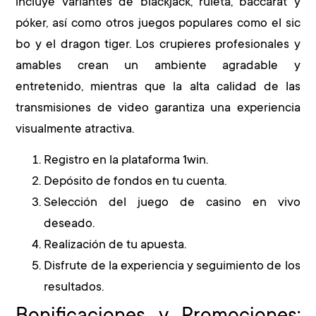
incluye variantes de blackjack, ruleta, baccarat y
póker, así como otros juegos populares como el sic
bo y el dragon tiger. Los crupieres profesionales y
amables crean un ambiente agradable y
entretenido, mientras que la alta calidad de las
transmisiones de video garantiza una experiencia
visualmente atractiva.
Registro en la plataforma 1win.
Depósito de fondos en tu cuenta.
Selección del juego de casino en vivo
deseado.
Realización de tu apuesta.
Disfrute de la experiencia y seguimiento de los
resultados.