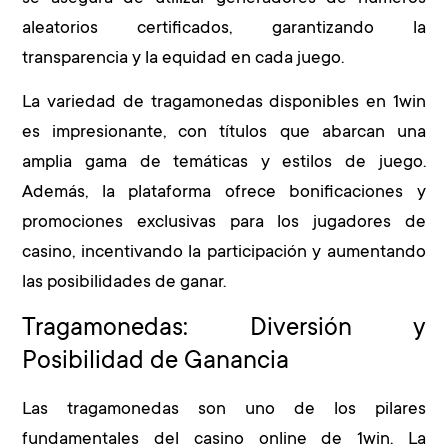
aleatorios certificados, garantizando la
transparencia y la equidad en cada juego.
La variedad de tragamonedas disponibles en 1win
es impresionante, con títulos que abarcan una
amplia gama de temáticas y estilos de juego.
Además, la plataforma ofrece bonificaciones y
promociones exclusivas para los jugadores de
casino, incentivando la participación y aumentando
las posibilidades de ganar.
Tragamonedas: Diversión y
Posibilidad de Ganancia
Las tragamonedas son uno de los pilares
fundamentales del casino online de 1win. La