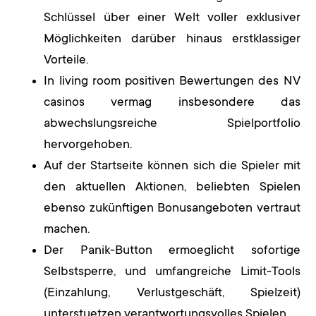
Schlüssel über einer Welt voller exklusiver
Möglichkeiten darüber hinaus erstklassiger
Vorteile.
In living room positiven Bewertungen des NV
casinos vermag insbesondere das
abwechslungsreiche Spielportfolio
hervorgehoben.
Auf der Startseite können sich die Spieler mit
den aktuellen Aktionen, beliebten Spielen
ebenso zukünftigen Bonusangeboten vertraut
machen.
Der Panik-Button ermoeglicht sofortige
Selbstsperre, und umfangreiche Limit-Tools
(Einzahlung, Verlustgeschäft, Spielzeit)
unterstuetzen verantwortungsvolles Spielen.