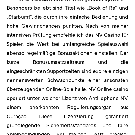
Besonders beliebt sind Titel wie „Book of Ra“ und
„Starburst“, die durch ihre einfache Bedienung und
hohe Gewinnchancen punkten. Nach von meiner
intensiven Prüfung empfehle ich das NV Casino für
Spieler, die Wert bei umfangreiche Spielauswahl
ebenso regelmäßige Bonusaktionen einstellen. Der
kurze Bonusumsatzzeitraum und die
eingeschränkten Supportzeiten sind expire einzigen
nennenswerten Schwachpunkte einer ansonsten
überzeugenden Online-Spielhalle. NV Online casino
operiert unter welcher Lizenz von Antillephone NV,
einem anerkannten Regulierungsorgan aus
Curaçao. Diese Lizenzierung garantiert
grundlegende Sicherheitsstandards und faire
Spielbedingungen. Bei meinen Tests preciso”