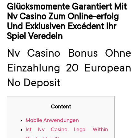
Glücksmomente Garantiert Mit
Nv Casino Zum Online-erfolg
Und Exklusiven Excédent Ihr
Spiel Veredeln
Nv Casino Bonus Ohne
Einzahlung 20 European
No Deposit
Content
Mobile Anwendungen
Ist Nv Casino Legal Within