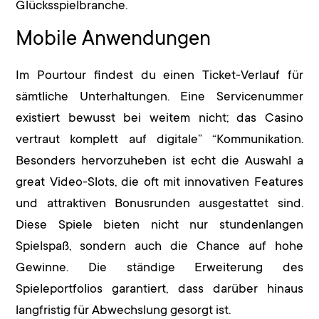
Glücksspielbranche.
Mobile Anwendungen
Im Pourtour findest du einen Ticket-Verlauf für
sämtliche Unterhaltungen. Eine Servicenummer
existiert bewusst bei weitem nicht; das Casino
vertraut komplett auf digitale” “Kommunikation.
Besonders hervorzuheben ist echt die Auswahl a
great Video-Slots, die oft mit innovativen Features
und attraktiven Bonusrunden ausgestattet sind.
Diese Spiele bieten nicht nur stundenlangen
Spielspaß, sondern auch die Chance auf hohe
Gewinne. Die ständige Erweiterung des
Spieleportfolios garantiert, dass darüber hinaus
langfristig für Abwechslung gesorgt ist.