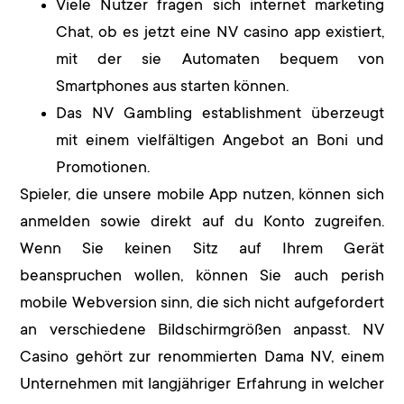
Viele Nutzer fragen sich internet marketing
Chat, ob es jetzt eine NV casino app existiert,
mit der sie Automaten bequem von
Smartphones aus starten können.
Das NV Gambling establishment überzeugt
mit einem vielfältigen Angebot an Boni und
Promotionen.
Spieler, die unsere mobile App nutzen, können sich
anmelden sowie direkt auf du Konto zugreifen.
Wenn Sie keinen Sitz auf Ihrem Gerät
beanspruchen wollen, können Sie auch perish
mobile Webversion sinn, die sich nicht aufgefordert
an verschiedene Bildschirmgrößen anpasst. NV
Casino gehört zur renommierten Dama NV, einem
Unternehmen mit langjähriger Erfahrung in welcher