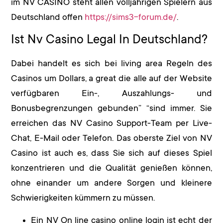
im NV CASINO steht allen volljährigen Spielern aus
Deutschland offen
https://sims3-forum.de/
.
Ist Nv Casino Legal In Deutschland?
Dabei handelt es sich bei living area Regeln des
Casinos um Dollars, a great die alle auf der Website
verfügbaren Ein-, Auszahlungs- und
Bonusbegrenzungen gebunden” “sind immer. Sie
erreichen das NV Casino Support-Team per Live-
Chat, E-Mail oder Telefon. Das oberste Ziel von NV
Casino ist auch es, dass Sie sich auf dieses Spiel
konzentrieren und die Qualität genießen können,
ohne einander um andere Sorgen und kleinere
Schwierigkeiten kümmern zu müssen.
Ein NV On line casino online login ist echt der