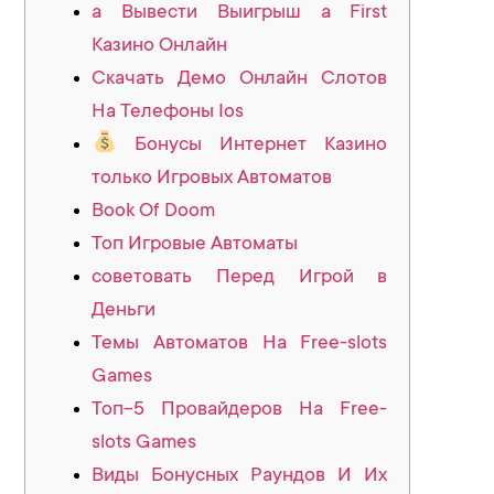
а Вывести Выигрыш а First
Казино Онлайн
Скачать Демо Онлайн Слотов
На Телефоны Ios
Бонусы Интернет Казино
только Игровых Автоматов
Book Of Doom
Топ Игровые Автоматы
советовать Перед Игрой в
Деньги
Темы Автоматов На Free-slots
Games
Топ-5 Провайдеров На Free-
slots Games
Виды Бонусных Раундов И Их