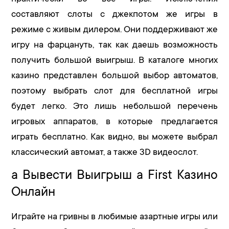
составляют слоты с джекпотом же игры в
режиме с живым дилером. Они поддерживают же
игру на фарцануть, так как даешь возможность
получить большой выигрыш. В каталоге многих
казино представлен большой выбор автоматов,
поэтому выбрать слот для бесплатной игры
будет легко. Это лишь небольшой перечень
игровых аппаратов, в которые предлагается
играть бесплатно. Как видно, вы можете выбрал
классический автомат, а также 3D видеослот.
а Вывести Выигрыш а First Казино
Онлайн
Играйте на гривны в любимые азартные игры или