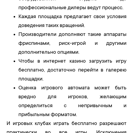
профессиональные дилеры ведут процесс.
Каждая площадка предлагает свои условия
доведения таких вращений.
Производители дополняют такие аппараты
фриспинами, риск-игрой и другими
дополнительно опциями.
Чтобы в интернет казино загрузить игру
бесплатно, достаточно перейти в галерею
площадки.
Оценка игрового автомата может быть
вредно для игроков, желающим
определиться с непривычным и
прибыльным форматом.
И игровых клубах играть бесплатно разрешают
практически во все игры. Исключения