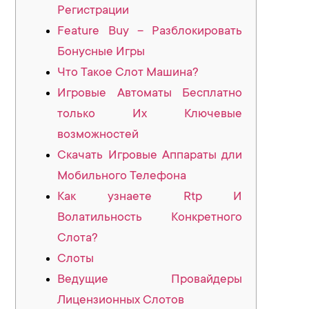
Регистрации
Feature Buy – Разблокировать
Бонусные Игры
Что Такое Слот Машина?
Игровые Автоматы Бесплатно
только Их Ключевые
возможностей
Скачать Игровые Аппараты дли
Мобильного Телефона
Как узнаете Rtp И
Волатильность Конкретного
Слота?
Слоты
Ведущие Провайдеры
Лицензионных Слотов