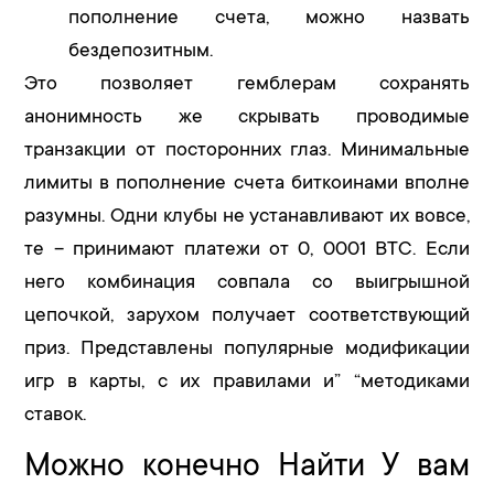
пополнение счета, можно назвать
бездепозитным.
Это позволяет гемблерам сохранять
анонимность же скрывать проводимые
транзакции от посторонних глаз. Минимальные
лимиты в пополнение счета биткоинами вполне
разумны. Одни клубы не устанавливают их вовсе,
те – принимают платежи от 0, 0001 BTC. Если
него комбинация совпала со выигрышной
цепочкой, зарухом получает соответствующий
приз. Представлены популярные модификации
игр в карты, с их правилами и” “методиками
ставок.
Можно конечно Найти У вам