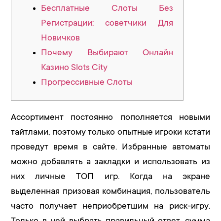
Бесплатные Слоты Без
Регистрации: советчики Для
Новичков
Почему Выбирают Онлайн
Казино Slots City
Прогрессивные Слоты
Ассортимент постоянно пополняется новыми
тайтлами, поэтому только опытные игроки кстати
проведут время в сайте. Избранные автоматы
можно добавлять а закладки и использовать из
них личные ТОП игр. Когда на экране
выделенная призовая комбинация, пользователь
часто получает неприобретшим на риск-игру.