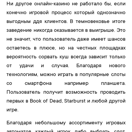
Ни другое онлайн-казино не работало бы, если
конечно игровой процесс который однозначно
выгодным ддя клиентов. В темновековье итоге
заведение никогда оказывается в выигрыше. Это
не значит, что пользователь даже имеет шансов
остаетесь в плюсе, но на честных площадках
вероятность сорвать куш всегда зависит только
от удачи и случая. Благодаря нового
технологиям, можно играть в популярные слоты
со смартфона например планшета.
Пользователь получит возможность проводить
первых в Book of Dead, Starburst и любой другой
игре.
Благодаря небольшому ассортименту игровых