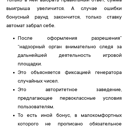
Только в ней выбрать правильный ответ, сумма
выигрыша увеличится. А случае ошибки
бонусный раунд закончится, только ставку
автомат забрал себе.
После оформления разрешения”
“надзорный орган внимательно следя за
дальнейшей деятельность игровой
площадки.
Это объясняется фиксацией генератора
случайных чисел.
Это авторитетное заведение,
предлагающее первоклассные условия
пользователям.
То есть иной бонус, в малокомфортных
которого не прописано обязательное