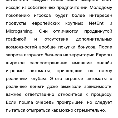
автоматов каждый игрок либо выбрать слот,
исходя из собственных предпочтений. Молодому
поколению игроков будет более интересен
продукты европейских крупных NetEnt и
Microgaming. Они отличаются продвинутой
графикой и отсутствие дополнительных
возможностей вообще покупки бонусов. После
запрета игорного бизнеса на территории Европы
широкое распространение имевшие онлайн
игровые автоматы, пришедшие на смену
реальным клубам. Этого игровые автоматы а
реальные деньги даже вызывали зависимость,
важнее ответственно относиться к процессу.
Если пошла очередь проигрышей, но следует
пытаться отыграться как можно стремительно.