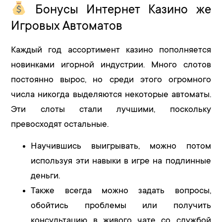
Бонусы Интернет Казино же
Игровых Автоматов
Каждый год ассортимент казино пополняется
новинками игорной индустрии. Много слотов
постоянно вырос, но среди этого огромного
числа никогда выделяются некоторые автоматы.
Эти слоты стали лучшими, поскольку
превосходят остальные.
Научившись выигрывать, можно потом
используя эти навыки в игре на подлинные
деньги.
Также всегда можно задать вопросы,
обойтись проблемы или получить
консультацию в живого чате со службой