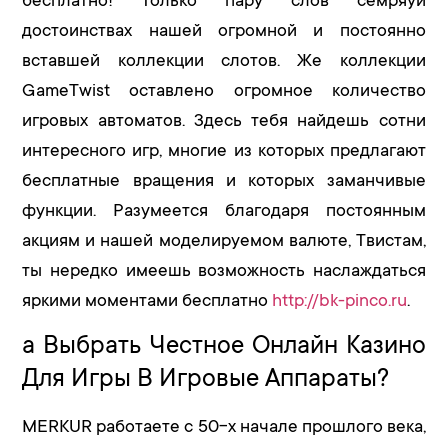
бесплатно! Только пару слов семряуи
достоинствах нашей огромной и постоянно
вставшей коллекции слотов. Же коллекции
GameTwist оставлено огромное количество
игровых автоматов. Здесь тебя найдешь сотни
интересного игр, многие из которых предлагают
бесплатные вращения и которых заманчивые
функции. Разумеется благодаря постоянным
акциям и нашей моделируемом валюте, Твистам,
ты нередко имеешь возможность наслаждаться
яркими моментами бесплатно
http://bk-pinco.ru
.
а Выбрать Честное Онлайн Казино
Для Игры В Игровые Аппараты?
MERKUR работаете с 50-х начале прошлого века,