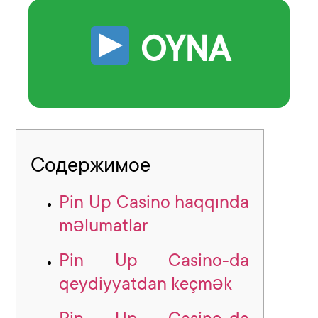
OYNA
Содержимое
Pin Up Casino haqqında
məlumatlar
Pin Up Casino-da
qeydiyyatdan keçmək