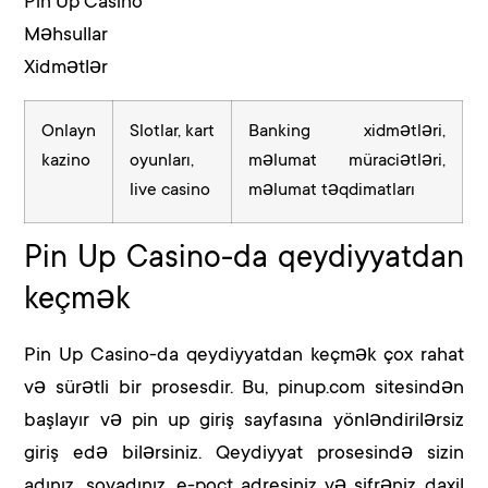
Pin Up Casino
Məhsullar
Xidmətlər
Onlayn
Slotlar, kart
Banking xidmətləri,
kazino
oyunları,
məlumat müraciətləri,
live casino
məlumat təqdimatları
Pin Up Casino-da qeydiyyatdan
keçmək
Pin Up Casino-da qeydiyyatdan keçmək çox rahat
və sürətli bir prosesdir. Bu, pinup.com sitesindən
başlayır və pin up giriş sayfasına yönləndirilərsiz
giriş edə bilərsiniz. Qeydiyyat prosesində sizin
adınız, soyadınız, e-poçt adresiniz və şifrəniz daxil