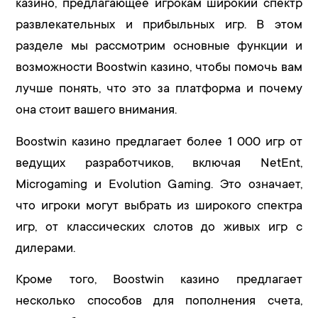
казино, предлагающее игрокам широкий спектр
развлекательных и прибыльных игр. В этом
разделе мы рассмотрим основные функции и
возможности Boostwin казино, чтобы помочь вам
лучше понять, что это за платформа и почему
она стоит вашего внимания.
Boostwin казино предлагает более 1 000 игр от
ведущих разработчиков, включая NetEnt,
Microgaming и Evolution Gaming. Это означает,
что игроки могут выбрать из широкого спектра
игр, от классических слотов до живых игр с
дилерами.
Кроме того, Boostwin казино предлагает
несколько способов для пополнения счета,