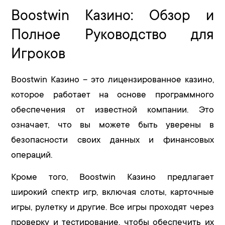
Boostwin Казино: Обзор и
Полное Руководство для
Игроков
Boostwin Казино – это лицензированное казино,
которое работает на основе программного
обеспечения от известной компании. Это
означает, что вы можете быть уверены в
безопасности своих данных и финансовых
операций.
Кроме того, Boostwin Казино предлагает
широкий спектр игр, включая слоты, карточные
игры, рулетку и другие. Все игры проходят через
проверку и тестирование, чтобы обеспечить их