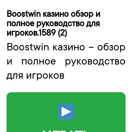
Boostwin казино обзор и
полное руководство для
игроков.1589 (2)
Boostwin казино – обзор
и полное руководство
для игроков