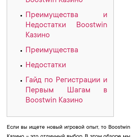
Boostwin Казино
Преимущества и
Недостатки Boostwin
Казино
Преимущества
Недостатки
Гайд по Регистрации и
Первым Шагам в
Boostwin Казино
Если вы ищете новый игровой опыт, то Boostwin
Казино – это отличный выбор. В этом обзоре мы