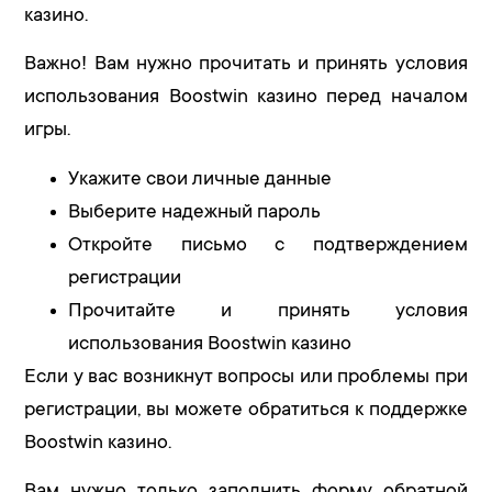
казино.
Важно! Вам нужно прочитать и принять условия
использования Boostwin казино перед началом
игры.
Укажите свои личные данные
Выберите надежный пароль
Откройте письмо с подтверждением
регистрации
Прочитайте и принять условия
использования Boostwin казино
Если у вас возникнут вопросы или проблемы при
регистрации, вы можете обратиться к поддержке
Boostwin казино.