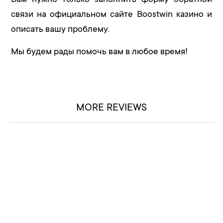
Вам нужно только заполнить форму обратной
связи на официальном сайте Boostwin казино и
описать вашу проблему.
Мы будем рады помочь вам в любое время!
MORE REVIEWS