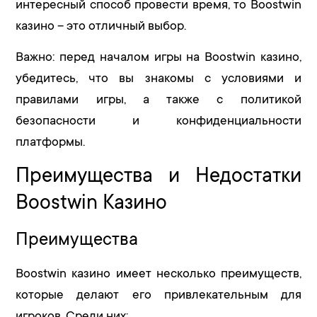
интересный способ провести время, то Boostwin
казино – это отличный выбор.
Важно: перед началом игры на Boostwin казино,
убедитесь, что вы знакомы с условиями и
правилами игры, а также с политикой
безопасности и конфиденциальности
платформы.
Преимущества и Недостатки
Boostwin Казино
Преимущества
Boostwin казино имеет несколько преимуществ,
которые делают его привлекательным для
игроков. Среди них: