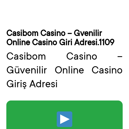
Casibom Casino – Gvenilir
Online Casino Giri Adresi.1109
Casibom Casino –
Güvenilir Online Casino
Giriş Adresi