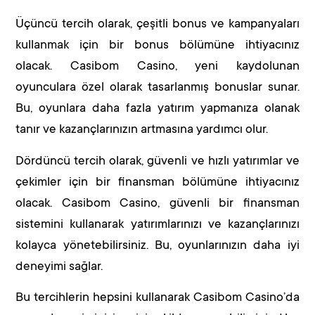
Üçüncü tercih olarak, çeşitli bonus ve kampanyaları
kullanmak için bir bonus bölümüne ihtiyacınız
olacak. Casibom Casino, yeni kaydolunan
oyunculara özel olarak tasarlanmış bonuslar sunar.
Bu, oyunlara daha fazla yatırım yapmanıza olanak
tanır ve kazançlarınızın artmasına yardımcı olur.
Dördüncü tercih olarak, güvenli ve hızlı yatırımlar ve
çekimler için bir finansman bölümüne ihtiyacınız
olacak. Casibom Casino, güvenli bir finansman
sistemini kullanarak yatırımlarınızı ve kazançlarınızı
kolayca yönetebilirsiniz. Bu, oyunlarınızın daha iyi
deneyimi sağlar.
Bu tercihlerin hepsini kullanarak Casibom Casino’da