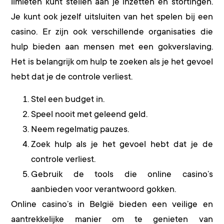
limieten kunt stellen aan je inzetten en stortingen.
Je kunt ook jezelf uitsluiten van het spelen bij een
casino. Er zijn ook verschillende organisaties die
hulp bieden aan mensen met een gokverslaving.
Het is belangrijk om hulp te zoeken als je het gevoel
hebt dat je de controle verliest.
Stel een budget in.
Speel nooit met geleend geld.
Neem regelmatig pauzes.
Zoek hulp als je het gevoel hebt dat je de
controle verliest.
Gebruik de tools die online casino’s
aanbieden voor verantwoord gokken.
Online casino’s in België bieden een veilige en
aantrekkelijke manier om te genieten van