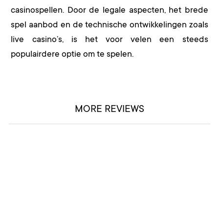
casinospellen. Door de legale aspecten, het brede
spel aanbod en de technische ontwikkelingen zoals
live casino’s, is het voor velen een steeds
populairdere optie om te spelen.
MORE REVIEWS