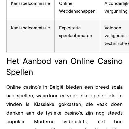
Kansspelcommissie
Online
Afzonderlij
Weddenschappen
vergunning 
Kansspelcommissie
Exploitatie
Voldoe
speelautomaten
veilighei
technische 
Het Aanbod van Online Casino
Spellen
Online casino’s in België bieden een breed scala
aan spellen, waardoor er voor elke speler iets te
vinden is. Klassieke gokkasten, die vaak doen
denken aan de fysieke casino’s, zijn nog steeds
populair. Moderne videoslots, met hun