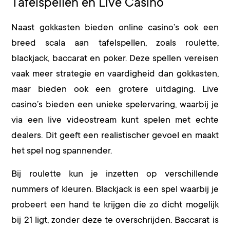
Tafelspellen en Live Casino
Naast gokkasten bieden online casino’s ook een
breed scala aan tafelspellen, zoals roulette,
blackjack, baccarat en poker. Deze spellen vereisen
vaak meer strategie en vaardigheid dan gokkasten,
maar bieden ook een grotere uitdaging. Live
casino’s bieden een unieke spelervaring, waarbij je
via een live videostream kunt spelen met echte
dealers. Dit geeft een realistischer gevoel en maakt
het spel nog spannender.
Bij roulette kun je inzetten op verschillende
nummers of kleuren. Blackjack is een spel waarbij je
probeert een hand te krijgen die zo dicht mogelijk
bij 21 ligt, zonder deze te overschrijden. Baccarat is