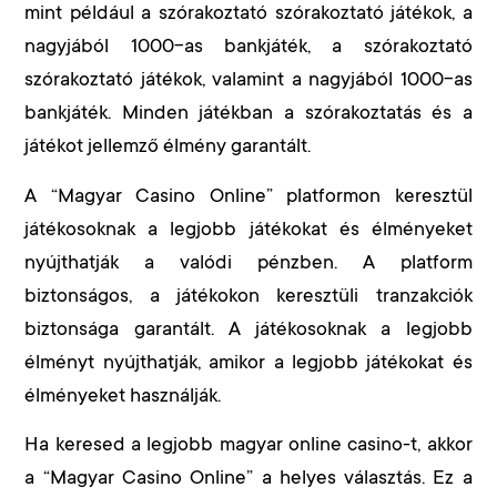
mint például a szórakoztató szórakoztató játékok, a
nagyjából 1000-as bankjáték, a szórakoztató
szórakoztató játékok, valamint a nagyjából 1000-as
bankjáték. Minden játékban a szórakoztatás és a
játékot jellemző élmény garantált.
A “Magyar Casino Online” platformon keresztül
játékosoknak a legjobb játékokat és élményeket
nyújthatják a valódi pénzben. A platform
biztonságos, a játékokon keresztüli tranzakciók
biztonsága garantált. A játékosoknak a legjobb
élményt nyújthatják, amikor a legjobb játékokat és
élményeket használják.
Ha keresed a legjobb magyar online casino-t, akkor
a “Magyar Casino Online” a helyes választás. Ez a