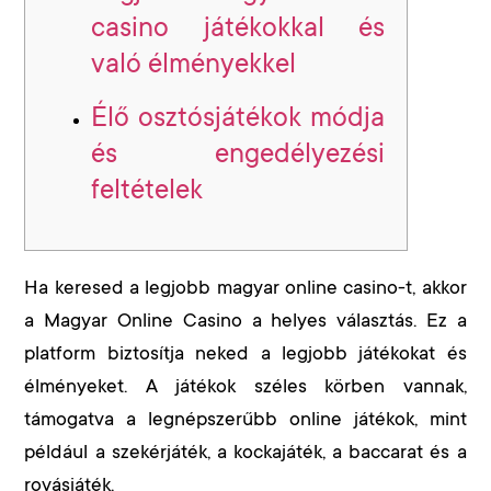
casino játékokkal és
való élményekkel
Élő osztósjátékok módja
és engedélyezési
feltételek
Ha keresed a legjobb magyar online casino-t, akkor
a Magyar Online Casino a helyes választás. Ez a
platform biztosítja neked a legjobb játékokat és
élményeket. A játékok széles körben vannak,
támogatva a legnépszerűbb online játékok, mint
például a szekérjáték, a kockajáték, a baccarat és a
rovásjáték.