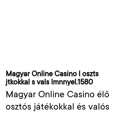
Magyar Online Casino l oszts
jtkokkal s vals lmnnyel.1580
Magyar Online Casino élő
osztós játékokkal és valós