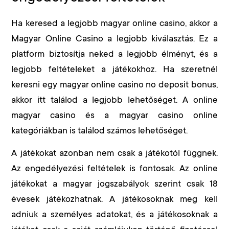
Ha keresed a legjobb magyar online casino, akkor a
Magyar Online Casino a legjobb kiválasztás. Ez a
platform biztosítja neked a legjobb élményt, és a
legjobb feltételeket a játékokhoz. Ha szeretnél
keresni egy magyar online casino no deposit bonus,
akkor itt találod a legjobb lehetőséget. A online
magyar casino és a magyar casino online
kategóriákban is találod számos lehetőséget.
A játékokat azonban nem csak a játékotól függnek.
Az engedélyezési feltételek is fontosak. Az online
játékokat a magyar jogszabályok szerint csak 18
évesek játékozhatnak. A játékosoknak meg kell
adniuk a személyes adatokat, és a játékosoknak a