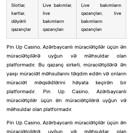
Slotlar,
Live bakımlar,
Live bakımların
kartlar,
live
qazançları, live
dəyərli
bakımların
bakımların
qazançlar
qazançları
qazançları
Pin Up Casino, Azərbaycanlı müraciətçilər üçün ən
müraciətçilərə uyğun və məhsuldar olan
platformadır. Bu qazanç sirketi, müraciətçilərə ən
yaxşı müraciət məhsullarını təqdim edən və onların
müraciət məqsədlərini həyata keçirən bir
platformadır. Pin Up Casino, Azərbaycanlı
müraciətçilər üçün ən müraciətçilərə uyğun və
məhsuldar olan platformadır.
Pin Up Casino, Azərbaycanlı müraciətçilər üçün ən
müraciətçilərə uyğun və məhsuldar olan