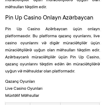
müraciətçilər üçün müraciətçilərə uyğun olan
məhsulları təqdim edir.
Pin Up Casino Onlayn Azərbaycan
Pin Up Casino Azərbaycan üçün onlayn
platformasıdır. Bu platforma qazanç oyunlarını, live
casino oyunlarını və digər müraciətçilər üçün
müraciətçilərə uyğun olan məhsulları təqdim edir.
Azərbaycanlı müraciətçilər üçün Pin Up Casino,
qazanç oyunlarını təqdim edən ən müraciətçilərə
uyğun və məhsuldar olan platformadır.
Qazanç Oyunları
Live Casino Oyunları
Müxtəlif Məhsullar