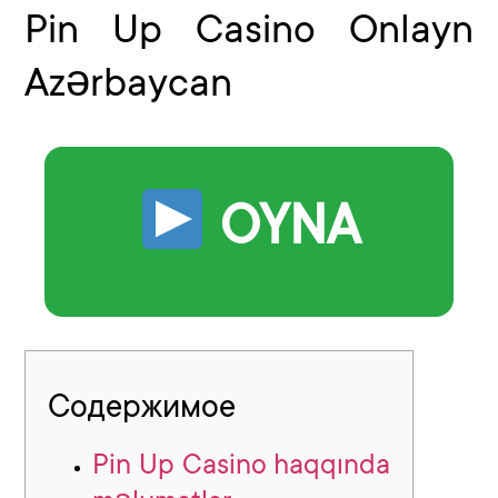
Pin Up Casino Onlayn
Azərbaycan
OYNA
Содержимое
Pin Up Casino haqqında