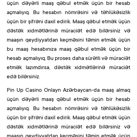
üçün dəyərli maaş qəbul etmək üçün bir hesab
açmalıyıq. Bu hesabın nömrəsini və təhlükəsizlik
üçün bir şifrəni daxil edirik. Maaş qəbul etmək üçün
dəstək xidmətlərinə müraciət edə bilərsiniz və
maaşın qeydiyyatdan keçməsini təmin etmək üçün
bu maaş hesabınıza maaş qəbul etmək üçün bir
hesab açmalıyıq. Bu proses daha sürətli və müraciət
etmək lazımdırsa, dəstək xidmətlərinə müraciət
edə bilərsiniz.
Pin Up Casino Onlayn Azərbaycan-da maaş almaq
üçün dəyərli maaş qəbul etmək üçün bir hesab
açmalıyıq. Bu hesabın nömrəsini və təhlükəsizlik
üçün bir şifrəni daxil edirik. Maaş qəbul etmək üçün
dəstək xidmətlərinə müraciət edə bilərsiniz və
maaşın qeydiyyatdan keçməsini təmin etmək üçün