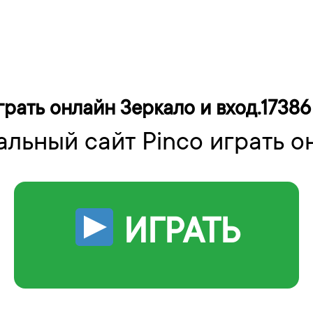
рать онлайн Зеркало и вход.17386
льный сайт Pinco играть он
ИГРАТЬ