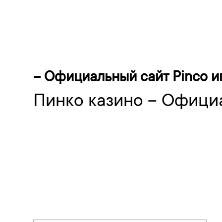
– Официальный сайт Pinco иг
Пинко казино – Официа