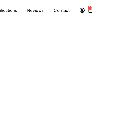
0
lications
Reviews
Contact