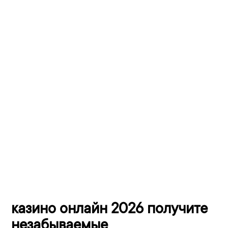
казино онлайн 2026 получите
незабываемые