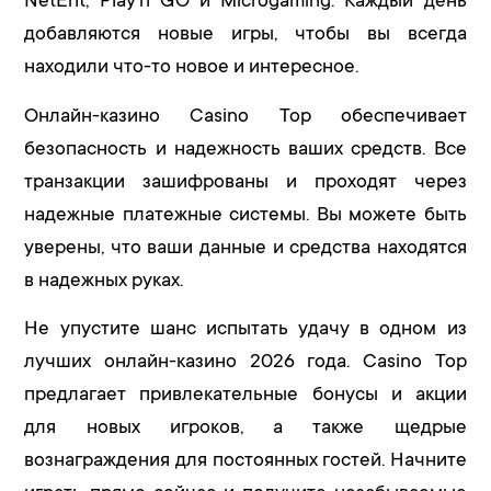
NetEnt, Play’n GO и Microgaming. Каждый день
добавляются новые игры, чтобы вы всегда
находили что-то новое и интересное.
Онлайн-казино Casino Top обеспечивает
безопасность и надежность ваших средств. Все
транзакции зашифрованы и проходят через
надежные платежные системы. Вы можете быть
уверены, что ваши данные и средства находятся
в надежных руках.
Не упустите шанс испытать удачу в одном из
лучших онлайн-казино 2026 года. Casino Top
предлагает привлекательные бонусы и акции
для новых игроков, а также щедрые
вознаграждения для постоянных гостей. Начните