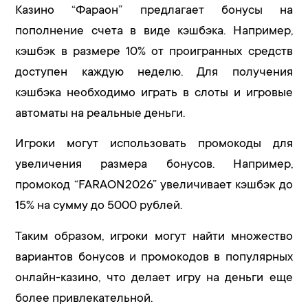
Казино “Фараон” предлагает бонусы на
пополнение счета в виде кэшбэка. Например,
кэшбэк в размере 10% от проигранных средств
доступен каждую неделю. Для получения
кэшбэка необходимо играть в слоты и игровые
автоматы на реальные деньги.
Игроки могут использовать промокоды для
увеличения размера бонусов. Например,
промокод “FARAON2026” увеличивает кэшбэк до
15% на сумму до 5000 рублей.
Таким образом, игроки могут найти множество
вариантов бонусов и промокодов в популярных
онлайн-казино, что делает игру на деньги еще
более привлекательной.