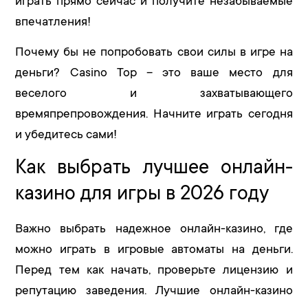
играть прямо сейчас и получите незабываемые
впечатления!
Почему бы не попробовать свои силы в игре на
деньги? Casino Top – это ваше место для
веселого и захватывающего
времяпрепровождения. Начните играть сегодня
и убедитесь сами!
Как выбрать лучшее онлайн-
казино для игры в 2026 году
Важно выбрать надежное онлайн-казино, где
можно играть в игровые автоматы на деньги.
Перед тем как начать, проверьте лицензию и
репутацию заведения. Лучшие онлайн-казино