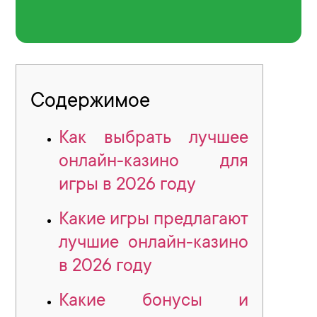
Содержимое
Как выбрать лучшее
онлайн-казино для
игры в 2026 году
Какие игры предлагают
лучшие онлайн-казино
в 2026 году
Какие бонусы и