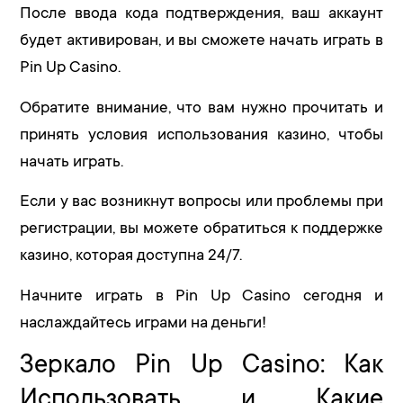
После ввода кода подтверждения, ваш аккаунт
будет активирован, и вы сможете начать играть в
Pin Up Casino.
Обратите внимание, что вам нужно прочитать и
принять условия использования казино, чтобы
начать играть.
Если у вас возникнут вопросы или проблемы при
регистрации, вы можете обратиться к поддержке
казино, которая доступна 24/7.
Начните играть в Pin Up Casino сегодня и
наслаждайтесь играми на деньги!
Зеркало Pin Up Casino: Как
Использовать и Какие