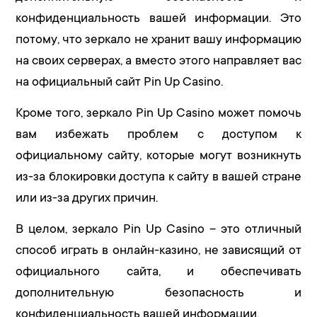
конфиденциальность вашей информации. Это
потому, что зеркало не хранит вашу информацию
на своих серверах, а вместо этого направляет вас
на официальный сайт Pin Up Casino.
Кроме того, зеркало Pin Up Casino может помочь
вам избежать проблем с доступом к
официальному сайту, которые могут возникнуть
из-за блокировки доступа к сайту в вашей стране
или из-за других причин.
В целом, зеркало Pin Up Casino – это отличный
способ играть в онлайн-казино, не зависящий от
официального сайта, и обеспечивать
дополнительную безопасность и
конфиденциальность вашей информации.