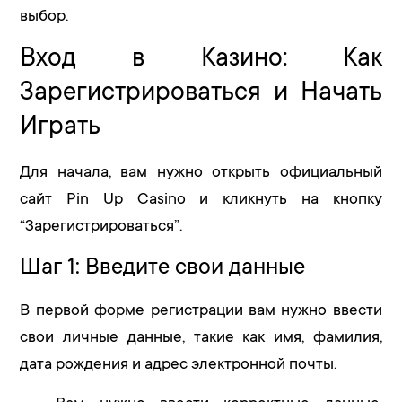
выбор.
Вход в Казино: Как
Зарегистрироваться и Начать
Играть
Для начала, вам нужно открыть официальный
сайт Pin Up Casino и кликнуть на кнопку
“Зарегистрироваться”.
Шаг 1: Введите свои данные
В первой форме регистрации вам нужно ввести
свои личные данные, такие как имя, фамилия,
дата рождения и адрес электронной почты.