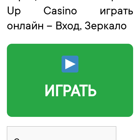
Up Casino играть
онлайн – Вход, Зеркало
ИГРАТЬ